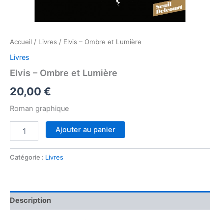
Accueil
/
Livres
/ Elvis – Ombre et Lumière
Livres
Elvis – Ombre et Lumière
20,00
€
Roman graphique
quantité
Ajouter au panier
de
Elvis
-
Catégorie :
Livres
Ombre
et
Lumière
Description