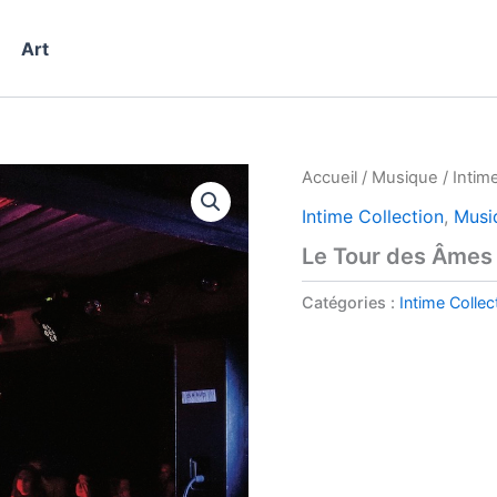
Art
Accueil
/
Musique
/
Intim
Intime Collection
,
Musi
Le Tour des Âmes
Catégories :
Intime Collec