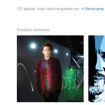
CD épuisé, mais téléchargeable sur
→ Bandcamp
Produits similaires