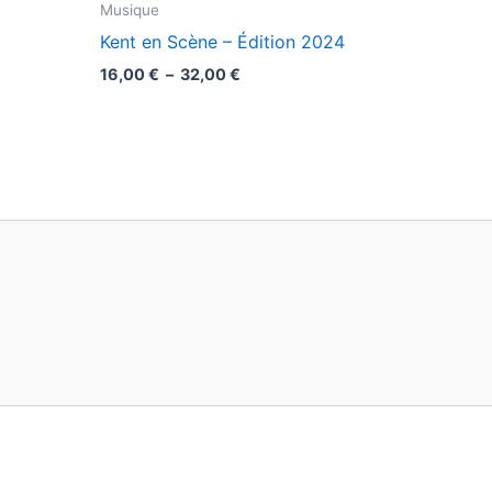
Musique
Kent en Scène – Édition 2024
Plage
16,00
€
–
32,00
€
de
prix :
16,00 €
à
32,00 €